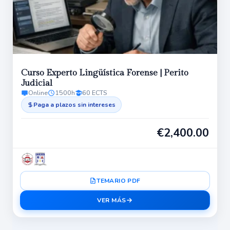
bajo
Curso Experto Lingüística Forense | Perito
Judicial
Online
1500h
60 ECTS
Paga a plazos sin intereses
€
2,400.00
TEMARIO PDF
VER MÁS