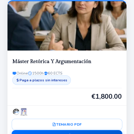
alto
a
bajo
Máster Retórica Y Argumentación
Online
1500h
60 ECTS
Paga a plazos sin intereses
€
1,800.00
TEMARIO PDF