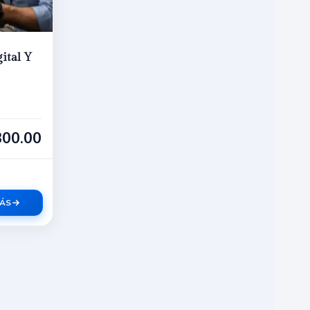
ital Y
300.00
MÁS