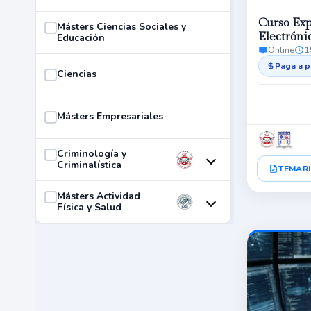
Curso Ex
Másters Ciencias Sociales y
Electróni
Educación
Online
1
Judicial
Paga a p
Ciencias
Másters Empresariales
Criminología y
Criminalística
TEMARI
Másters Actividad
Física y Salud