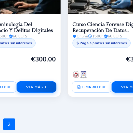
minología Del
Curso Ciencia Forense Dig
cio Y Delitos Digitales
Recuperación De Datos
500h
60 ECTS
Online
1500h
60 ECTS
Electrónicos
lazos sin intereses
Paga a plazos sin intereses
€
300.00
€
O PDF
VER MÁS
TEMARIO PDF
VER 
2