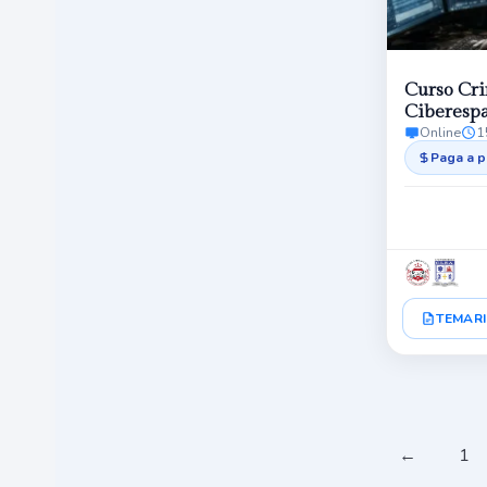
Curso Cri
Ciberespa
Online
1
Paga a p
TEMARI
←
1