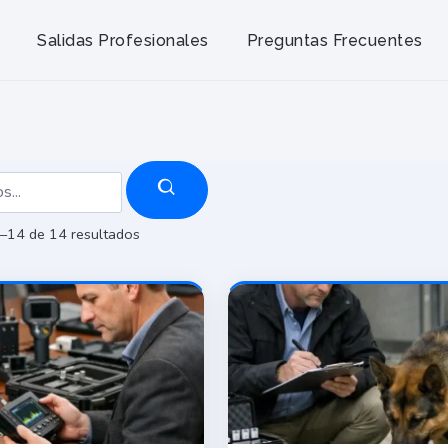
Salidas Profesionales
Preguntas Frecuentes
Ordenado
–14 de 14 resultados
por
precio:
alto
a
bajo