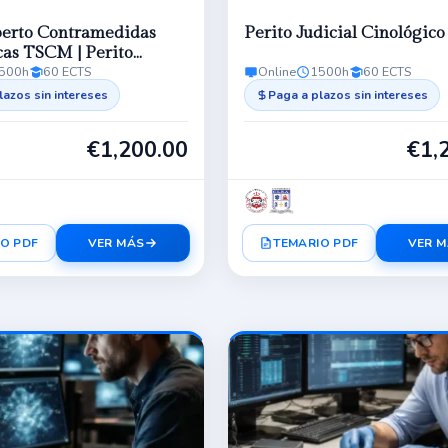
perto Contramedidas
Perito Judicial Cinológico
cas TSCM | Perito
500h
60 ECTS
Online
1500h
60 ECTS
lazos sin intereses
Paga a plazos sin intereses
€
1,200.00
€
1,
O PDF
VER MÁS
TEMARIO PDF
VER 