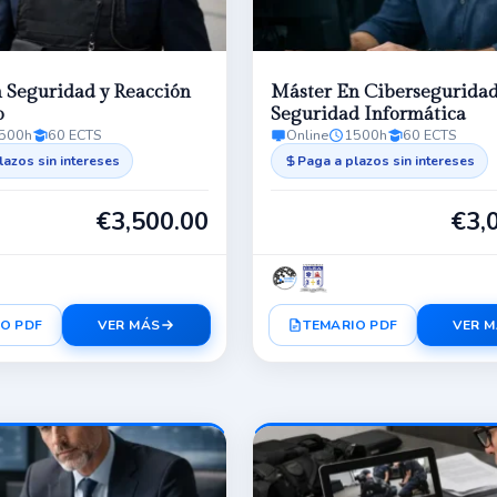
 Seguridad y Reacción
Máster En Cibersegurida
o
Seguridad Informática
500h
60 ECTS
Online
1500h
60 ECTS
lazos sin intereses
Paga a plazos sin intereses
€
3,500.00
€
3,
O PDF
VER MÁS
TEMARIO PDF
VER 