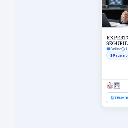
EXPERT
SEGURI
Online
1
Paga a p
TEMARI