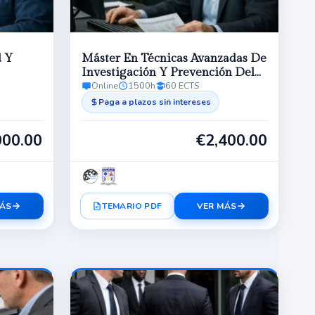
d Y
Máster En Técnicas Avanzadas De
Investigación Y Prevención Del
Online
1500h
60 ECTS
Blanqueo De Capitales. UDEF Y
UCO
Paga a plazos sin intereses
000.00
€
2,400.00
MÁS
TEMARIO PDF
VER MÁS