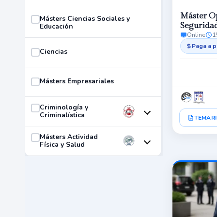
Máster Op
Másters Ciencias Sociales y
Segurida
Educación
Online
1
Paga a p
Ciencias
Másters Empresariales
Criminología y
Criminalística
TEMARI
Másters Actividad
Física y Salud