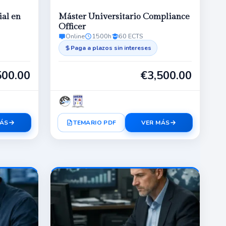
ial en
Máster Universitario Compliance
Officer
Online
1500h
60 ECTS
Paga a plazos sin intereses
500.00
€
3,500.00
MÁS
TEMARIO PDF
VER MÁS