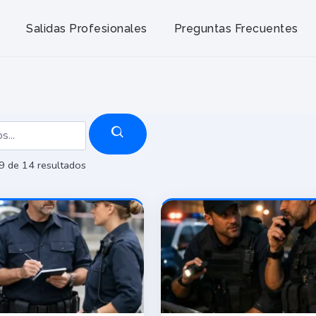
Salidas Profesionales
Preguntas Frecuentes
Ordenado
9 de 14 resultados
por
precio:
alto
a
bajo