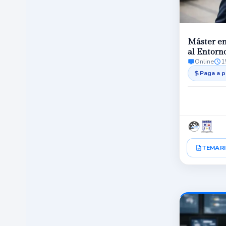
Máster en
al Entorn
Online
1
Paga a p
TEMARI