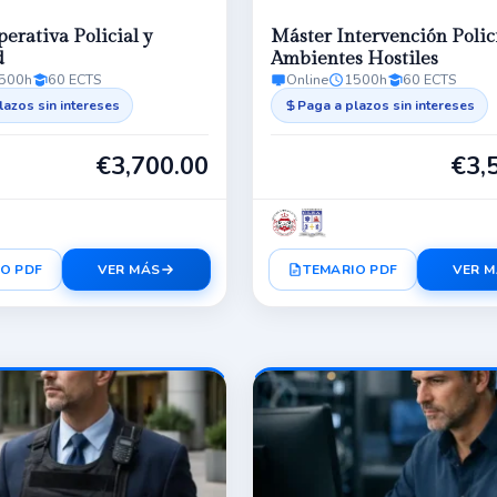
erativa Policial y
Máster Intervención Polic
d
Ambientes Hostiles
500h
60 ECTS
Online
1500h
60 ECTS
lazos sin intereses
Paga a plazos sin intereses
€
3,700.00
€
3,
O PDF
VER MÁS
TEMARIO PDF
VER 