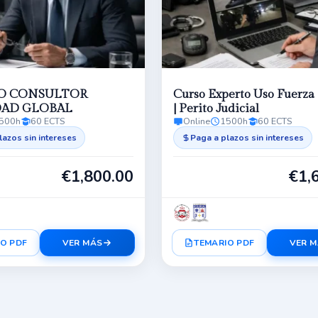
O CONSULTOR
Curso Experto Uso Fuerza 
DAD GLOBAL
| Perito Judicial
500h
60 ECTS
Online
1500h
60 ECTS
lazos sin intereses
Paga a plazos sin intereses
€
1,800.00
€
1,
O PDF
VER MÁS
TEMARIO PDF
VER 