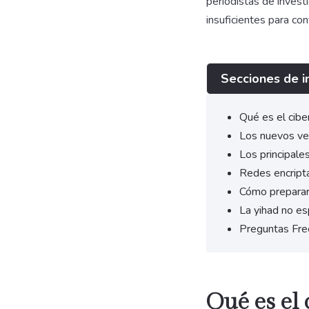
periodistas de inves
insuficientes para co
Secciones de i
Qué es el cibe
Los nuevos vec
Los principale
Redes encripta
Cómo preparars
La yihad no e
Preguntas Fre
Qué es el 