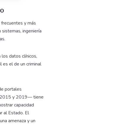
co
s frecuentes y más
 sistemas, ingeniería
as.
los datos clínicos,
 es el de un criminal
de portales
re 2015 y 2019— tiene
mostrar capacidad
r al Estado. El
, una amenaza y un