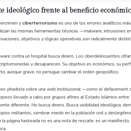
 ideológico frente al beneficio económi
bercrimen y
ciberterrorismo
es uno de los errores analíticos má
lizan las mismas herramientas técnicas —malware, intrusiones en
vaciones, objetivos y lógicas operativas son radicalmente distint
re contra un hospital busca dinero. Los ciberdelincuentes cifran 
criptomonedas y desaparecen. Su objetivo es económico, su perfil
to, aunque grave, no persigue cambiar el orden geopolítico.
o yihadista sobre una web institucional —como el defacement 
peos llevado a cabo por grupos afines al Estado Islámico ent
nte diferente. No busca dinero. Busca visibilidad ideológica, de
pios militantes, sembrar miedo en la población civil y deslegitima
 la página hackeada no es una nota de rescate: es un manifiesto
ica.