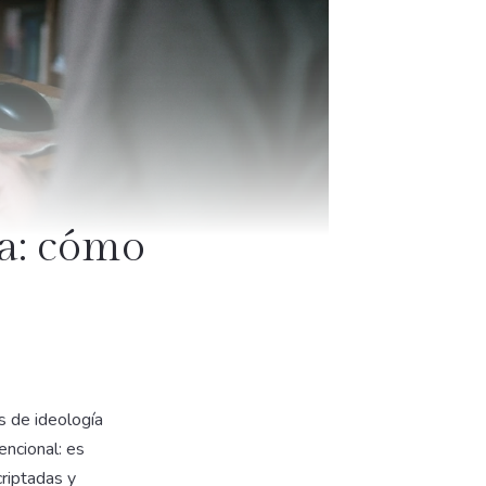
ta: cómo
as de ideología
encional: es
criptadas y