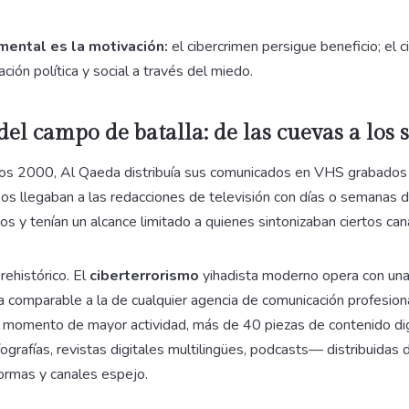
mental es la motivación:
el cibercrimen persigue beneficio; el 
ción política y social a través del miedo.
el campo de batalla: de las cuevas a los 
años 2000, Al Qaeda distribuía sus comunicados en VHS grabados
os llegaban a las redacciones de televisión con días o semanas d
os y tenían un alcance limitado a quienes sintonizaban ciertos can
ehistórico. El
ciberterrorismo
yihadista moderno opera con una
 comparable a la de cualquier agencia de comunicación profesiona
su momento de mayor actividad, más de 40 piezas de contenido dig
fografías, revistas digitales multilingües, podcasts— distribuidas
ormas y canales espejo.