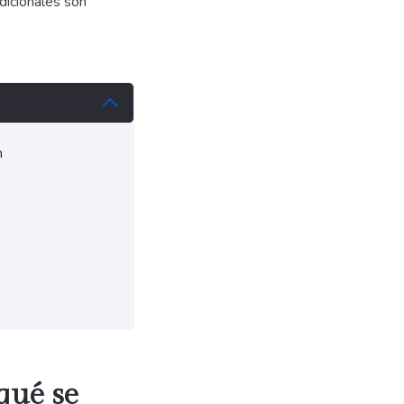
dicionales son
n
qué se