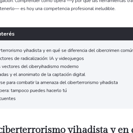
tigación. Comprender cómo opera —y por qué las herramientas tra
ntenerlo— es hoy una competencia profesional ineludible.
nterés
rterrorismo yihadista y en qué se diferencia del cibercrimen comú
tores de radicalización: IA y videojuegos
s vectores del ciberyihadismo moderno
das y el anonimato de la captación digital
e para combatir la amenaza del ciberterrorismo yihadista
spera: tampoco puedes hacerlo tú
cuentes
ciberterrorismo yihadista y en 