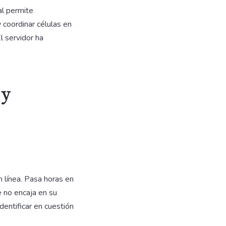
al permite
y coordinar células en
l servidor ha
 y
 línea. Pasa horas en
e no encaja en su
identificar en cuestión