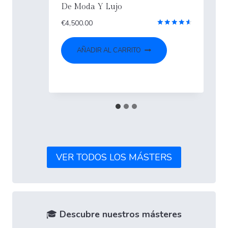
Enseñanzas Artísticas en Diseño
de Moda Sostenible y Circularidad
orado
€
4,200.00
Valorado
7
con
5
4.55
AÑADIR AL CARRITO
de 5
VER TODOS LOS MÁSTERS
🎓
Descubre nuestros másteres