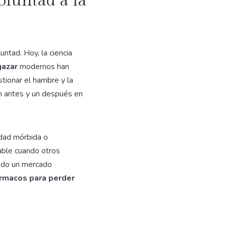
oluntad a la
ntad. Hoy, la ciencia
gazar
modernos han
stionar el hambre y la
n antes y un después en
dad mórbida o
iable cuando otros
rado un mercado
rmacos para perder