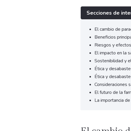
Secciones de inte
El cambio de parad
Beneficios princi
Riesgos y efectos
El impacto en la s
Sostenibilidad y 
Ética y desabastec
Ética y desabastec
Consideraciones s
El futuro de la f
La importancia de 