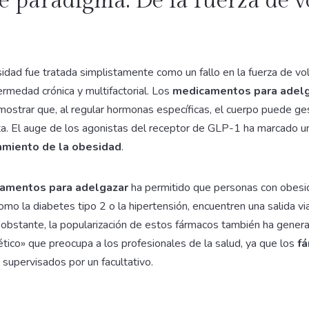
e paradigma: De la fuerza de v
dad fue tratada simplistamente como un fallo en la fuerza de volu
rmedad crónica y multifactorial. Los
medicamentos para adel
mostrar que, al regular hormonas específicas, el cuerpo puede ge
ta. El auge de los agonistas del receptor de GLP-1 ha marcado u
amiento de la obesidad
.
amentos para adelgazar
ha permitido que personas con obesi
mo la diabetes tipo 2 o la hipertensión, encuentren una salida v
 obstante, la popularización de estos fármacos también ha gene
ético» que preocupa a los profesionales de la salud, ya que los
fá
supervisados por un facultativo.