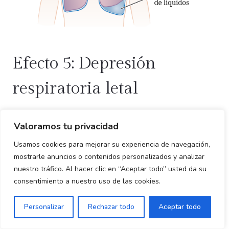
Efecto 5: Depresión
respiratoria letal
Por último, pero no menos importante, llegamos a la
Valoramos tu privacidad
causa de muerte más frecuente asociada a esta peligrosa
combinación: la depresión respiratoria. Este fenómeno se
Usamos cookies para mejorar su experiencia de navegación,
mostrarle anuncios o contenidos personalizados y analizar
desencadena principalmente cuando se mezclan
nuestro tráfico. Al hacer clic en “Aceptar todo” usted da su
analgésicos opioides (como tramadol, oxicodona o
consentimiento a nuestro uso de las cookies.
fentanilo), benzodiacepinas y sedantes con etanol.
Consumir alcohol con pastillas de esta categoría silencia
¿Necesitas ayuda?
Personalizar
Rechazar todo
Aceptar todo
las señales automáticas que el tronco encefálico envía a
los pulmones para que respiren.