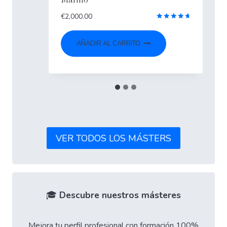
€
2,100.00
Valorado
con
rado
4.67
AÑADIR AL CARRITO
de 5
5
VER TODOS LOS MÁSTERS
🎓
Descubre nuestros másteres
Mejora tu perfil profesional con formación 100%